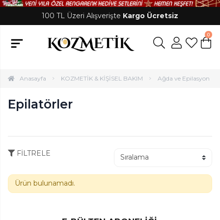
100 TL Üzeri Alışverişte
Kargo Ücretsiz
0
Anasayfa
KOZMETİK & KİŞİSEL BAKIM
Ağda ve Epilasyon
Epilatörler
FİLTRELE
Ürün bulunamadı.