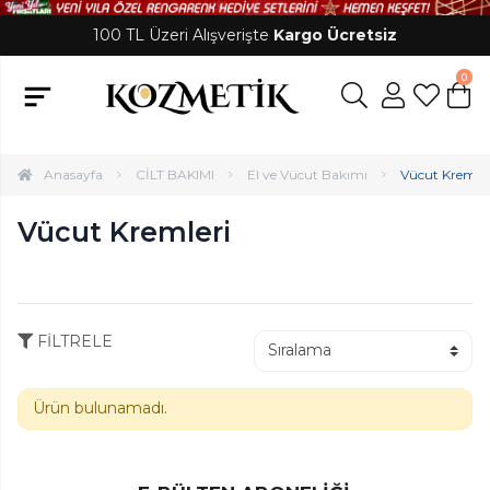
100 TL Üzeri Alışverişte
Kargo Ücretsiz
0
Anasayfa
CİLT BAKIMI
El ve Vücut Bakımı
Vücut Kremler
Vücut Kremleri
FİLTRELE
Ürün bulunamadı.