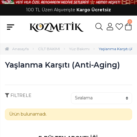
100 TL Üzeri Alışverişte
Kargo Ücretsiz
0
Anasayfa
CİLT BAKIMI
Yüz Bakımı
Yaşlanma Karşıtı (An
Yaşlanma Karşıtı (Anti-Aging)
FİLTRELE
Ürün bulunamadı.