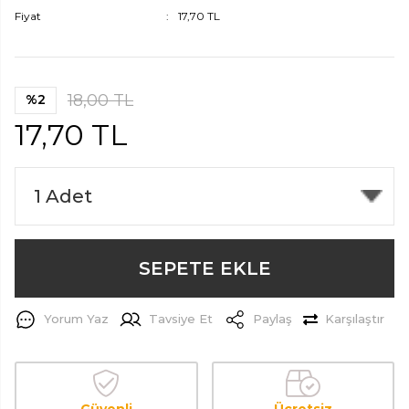
Fiyat
17,70 TL
18,00 TL
%2
17,70 TL
SEPETE EKLE
Yorum Yaz
Tavsiye Et
Paylaş
Karşılaştır
Güvenli
Ücretsiz