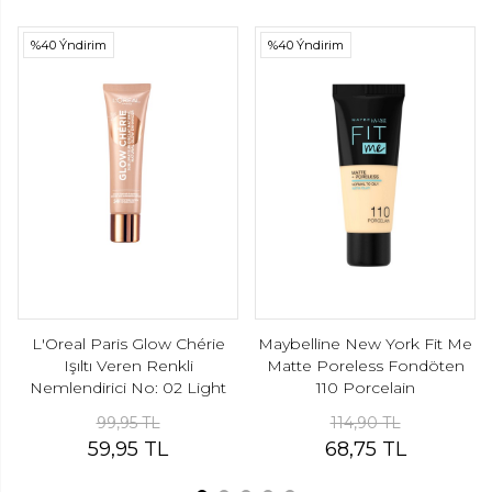
%40 Ýndirim
%40 Ýndirim
L'Oreal Paris Glow Chérie
Maybelline New York Fit Me
Işıltı Veren Renkli
Matte Poreless Fondöten
Nemlendirici No: 02 Light
110 Porcelain
99,95 TL
114,90 TL
59,95 TL
68,75 TL