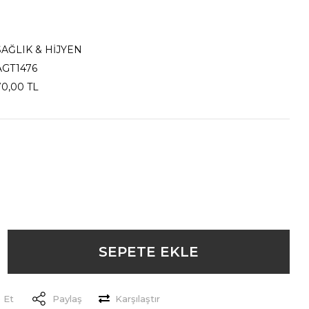
SAĞLIK & HİJYEN
AGT1476
70,00 TL
SEPETE EKLE
 Et
Paylaş
Karşılaştır