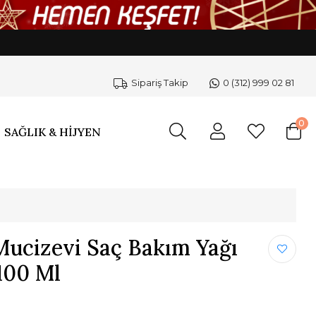
Sipariş Takip
0 (312) 999 02 81
0
SAĞLIK & HİJYEN
Mucizevi Saç Bakım Yağı
 100 Ml