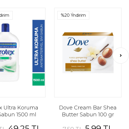
dirim
%20 Ýndirim
x Ultra Koruma
Dove Cream Bar Shea
 Sabun 1500 ml
Butter Sabun 100 gr
49,25 TL
5,99 TL