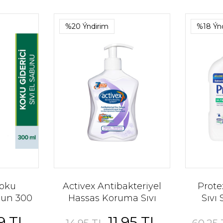
%20 Ýndirim
%18 Ýn
Koku
Activex Antibakteriyel
Prote
abun 300
Hassas Koruma Sıvı
Sıvı
Sabun 300 ml
9 TL
11,95 TL