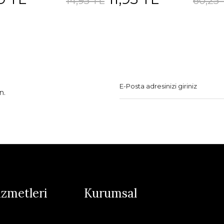
14,95 TL
60,25 
n.
izmetleri
Kurumsal