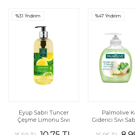
%31 Ýndirim
%47 Ýndirim
Eyüp Sabri Tuncer
Palmolive 
Çeşme Limonu Sıvı
Giderici Sıvı S
Sabun 500 ml
ml
10,75 TL
8,9