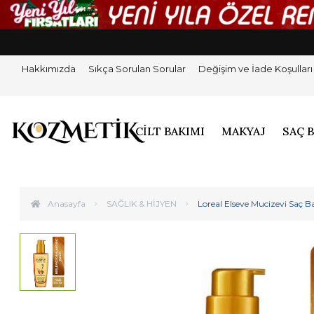
Hakkımızda
Sıkça Sorulan Sorular
Değişim ve İade Koşulları
CİLT BAKIMI
MAKYAJ
SAÇ 
Anasayfa
SAĞLIK & HİJYEN
Loreal Elseve Mucizevi Saç B